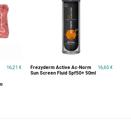
16,21
€
Frezyderm Active Ac-Norm
16,65
€
Sun Screen Fluid Spf50+ 50ml
υ