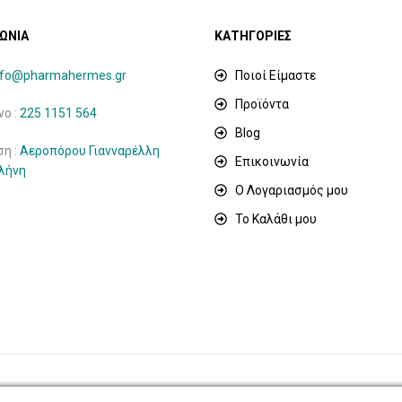
ΩΝΙΑ
ΚΑΤΗΓΟΡΙΕΣ
nfo@pharmahermes.gr
Ποιοί Είμαστε
Προϊόντα
ο :
225 1151 564
Blog
ση :
Αεροπόρου Γιανναρέλλη
Επικοινωνία
ιλήνη
Ο Λογαριασμός μου
Το Καλάθι μου