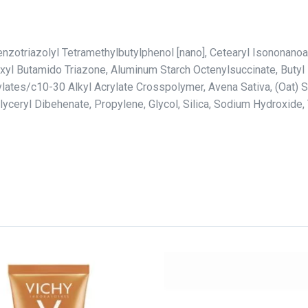
zotriazolyl Tetramethylbutylphenol [nano], Cetearyl Isononanoa
exyl Butamido Triazone, Aluminum Starch Octenylsuccinate, But
ates/c10-30 Alkyl Acrylate Crosspolymer, Avena Sativa, (Oat) Sp
lyceryl Dibehenate, Propylene, Glycol, Silica, Sodium Hydroxide,