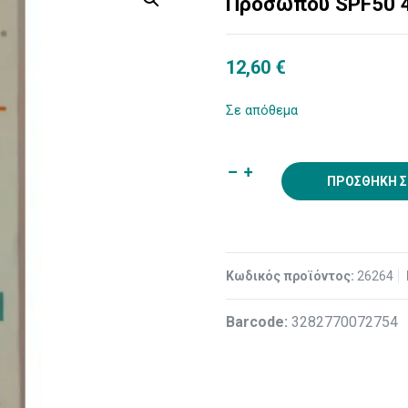
Προσώπου SPF50 
12,60
€
Σε απόθεμα
ΠΡΟΣΘΉΚΗ Σ
Κωδικός προϊόντος:
26264
Βarcode:
3282770072754