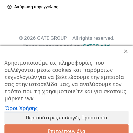
Ακύρωση παραγγελίας
© 2026 GATE GROUP – All rights reserved.
Κατασκεύαστηκε από την
GATE Digital
Αριθμός Γ.Ε.ΜΗ. : 077935642000
Χρησιμοποιούμε τις πληροφορίες που
συλλέγονται μέσω cookies και παρόμοιων
τεχνολογιών για να βελτιώσουμε την εμπειρία
σας στην ιστοσελίδα μας, να αναλύσουμε τον
τρόπο που τη χρησιμοποιείτε και για σκοπούς
μάρκετινγκ.
Όροι Χρήσης
Αυτός ο ιστότοπος συμμορφώνεται με τον GDPR και
Περισσότερες επιλογές Προστασία
χρησιμοποιεί το Google Analytics για τη συλλογή μη-
προσωπικών δεδομένων με σκοπό τη βελτίωση της
Επιτρέπουν όλα