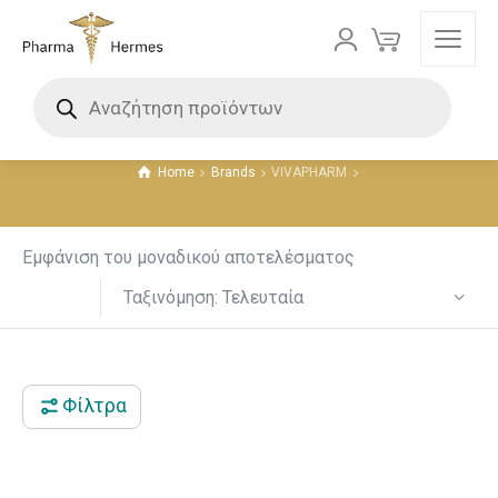
VIVAPHARM
Τιμή
Home
Brands
VIVAPHARM
13 €
54 €
13
23
34
44
54
Εμφάνιση του μοναδικού αποτελέσματος
Ταξινόμηση: Τελευταία
Φίλτρα