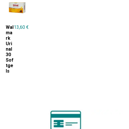
Wal
13,60
€
ma
rk
Uri
nal
30
Sof
tge
ls