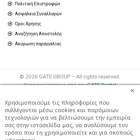
Πολιτική Επιστροφών
Ασφάλεια Συναλλαγών
Όροι Χρήσης
Αναζήτηση Αποστολής
Ακύρωση παραγγελίας
© 2026 GATE GROUP – All rights reserved.
Κατασκεύαστηκε από την
GATE Digital
Αριθμός Γ.Ε.ΜΗ. : 077935642000
Χρησιμοποιούμε τις πληροφορίες που
συλλέγονται μέσω cookies και παρόμοιων
τεχνολογιών για να βελτιώσουμε την εμπειρία
σας στην ιστοσελίδα μας, να αναλύσουμε τον
τρόπο που τη χρησιμοποιείτε και για σκοπούς