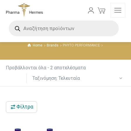
PHYTO PERFORMANCE
Τιμή
Home
Brands
PHYTO PERFORMANCE
4 €
6 €
4
5
5
6
6
Προβάλλονται όλα - 2 αποτελέσματα
Ταξινόμηση: Τελευταία
Φίλτρα