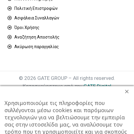
Πολιτική Επιστροφών
Ασφάλεια Συναλλαγών
Όροι Χρήσης
Αναζήτηση Αποστολής
Ακύρωση παραγγελίας
© 2026 GATE GROUP – All rights reserved.
Κατασκεύαστηκε από την
GATE Digital
Αριθμός Γ.Ε.ΜΗ. : 077935642000
Χρησιμοποιούμε τις πληροφορίες που
συλλέγονται μέσω cookies και παρόμοιων
τεχνολογιών για να βελτιώσουμε την εμπειρία
σας στην ιστοσελίδα μας, να αναλύσουμε τον
τρόπο που τη χρησιμοποιείτε και για σκοπούς