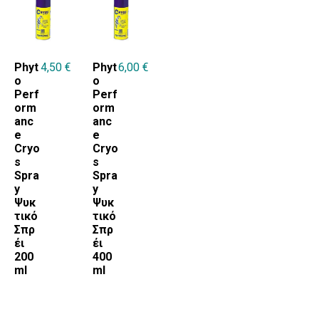
Phyt
4,50
€
Phyt
6,00
€
o
o
Perf
Perf
orm
orm
anc
anc
e
e
Cryo
Cryo
s
s
Spra
Spra
y
y
Ψυκ
Ψυκ
τικό
τικό
Σπρ
Σπρ
έι
έι
200
400
ml
ml