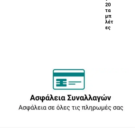
20
τα
μπ
λέτ
ες