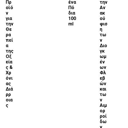
Πρ
ένα
την
οϊό
Πό
Αν
ν
δια
ακ
για
100
ού
την
ml
φισ
Θε
η
ρα
τω
πεί
ν
α
Διο
της
γκ
Οξ
ωμ
εία
έν
ς &
ων
Χρ
Φλ
όνι
εβ
ας
ών
Διά
και
ρρ
τω
οια
ν
ς
Αιμ
ορ
ροί
δω
ν