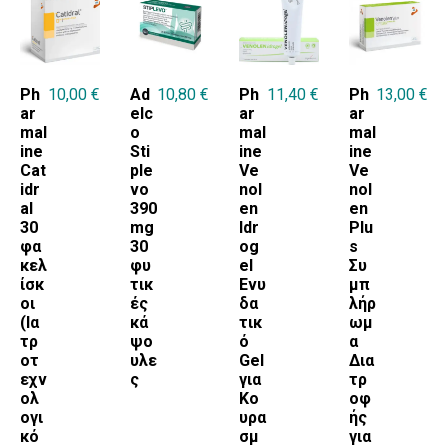
Ph
10,00
€
Ad
10,80
€
Ph
11,40
€
Ph
13,00
€
ar
elc
ar
ar
mal
o
mal
mal
ine
Sti
ine
ine
Cat
ple
Ve
Ve
idr
vo
nol
nol
al
390
en
en
30
mg
Idr
Plu
φα
30
og
s
κελ
φυ
el
Συ
ίσκ
τικ
Ενυ
μπ
οι
ές
δα
λήρ
(Ια
κά
τικ
ωμ
τρ
ψο
ό
α
οτ
υλε
Gel
Δια
εχν
ς
για
τρ
ολ
Κο
οφ
ογι
υρα
ής
κό
σμ
για