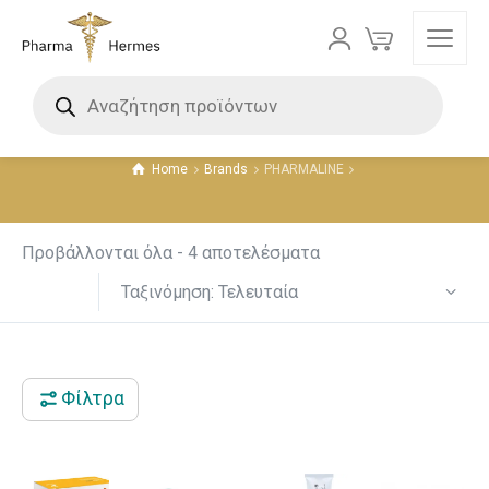
PHARMALINE
Τιμή
Home
Brands
PHARMALINE
8 €
14 €
8
10
11
13
14
Προβάλλονται όλα - 4 αποτελέσματα
Ταξινόμηση: Τελευταία
Φίλτρα