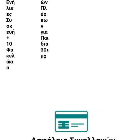
Ενή
ών
λικ
Πλ
ες
ύσ
Συ
εω
σκ
ν
ευή
για
+
Παι
10
διά
Φα
30τ
κελ
μχ
άκι
α