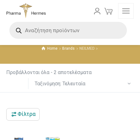
NEILMED
Τιμή
Home
Brands
NEILMED
13 €
28 €
13
17
21
24
28
Προβάλλονται όλα - 2 αποτελέσματα
Ταξινόμηση: Τελευταία
Φίλτρα