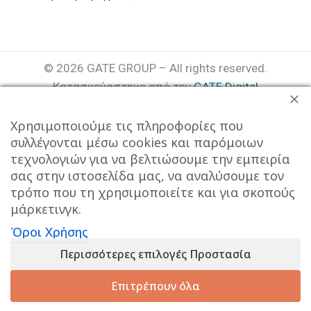
© 2026 GATE GROUP – All rights reserved.
Κατασκεύαστηκε από την
GATE Digital
Αριθμός Γ.Ε.ΜΗ. : 077935642000
Χρησιμοποιούμε τις πληροφορίες που
συλλέγονται μέσω cookies και παρόμοιων
τεχνολογιών για να βελτιώσουμε την εμπειρία
σας στην ιστοσελίδα μας, να αναλύσουμε τον
τρόπο που τη χρησιμοποιείτε και για σκοπούς
μάρκετινγκ.
Όροι Χρήσης
Αυτός ο ιστότοπος συμμορφώνεται με τον GDPR και
Περισσότερες επιλογές Προστασία
χρησιμοποιεί το Google Analytics για τη συλλογή μη-
προσωπικών δεδομένων με σκοπό τη βελτίωση της
Επιτρέπουν όλα
εμπειρίας χρήσης.