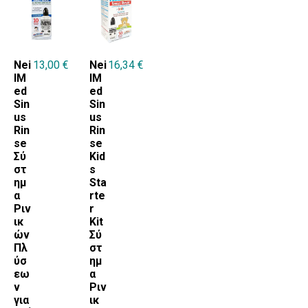
Nei
13,00
€
Nei
16,34
€
lM
lM
ed
ed
Sin
Sin
us
us
Rin
Rin
se
se
Σύ
Kid
στ
s
ημ
Sta
α
rte
Ριν
r
ικ
Kit
ών
Σύ
Πλ
στ
ύσ
ημ
εω
α
ν
Ριν
για
ικ