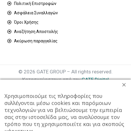
Πολιτική Επιστροφών
Ασφάλεια Συναλλαγών
Όροι Χρήσης
Αναζήτηση Αποστολής
Ακύρωση παραγγελίας
© 2026 GATE GROUP – All rights reserved.
Κατασκεύαστηκε από την
GATE Digital
Αριθμός Γ.Ε.ΜΗ. : 077935642000
Χρησιμοποιούμε τις πληροφορίες που
συλλέγονται μέσω cookies και παρόμοιων
τεχνολογιών για να βελτιώσουμε την εμπειρία
σας στην ιστοσελίδα μας, να αναλύσουμε τον
τρόπο που τη χρησιμοποιείτε και για σκοπούς