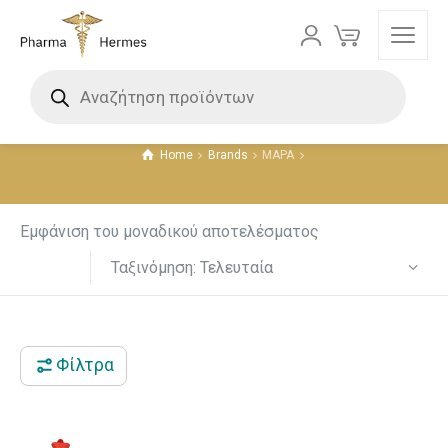
MAPA
Τιμή
Home
Brands
MAPA
5 €
6 €
5
5
6
6
6
Εμφάνιση του μοναδικού αποτελέσματος
Ταξινόμηση: Τελευταία
Φίλτρα