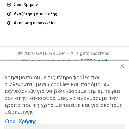
Όροι Χρήσης
Αναζήτηση Αποστολής
Ακύρωση παραγγελίας
© 2026 GATE GROUP – All rights reserved.
Κατασκεύαστηκε από την
GATE Digital
Αριθμός Γ.Ε.ΜΗ. : 077935642000
Χρησιμοποιούμε τις πληροφορίες που
συλλέγονται μέσω cookies και παρόμοιων
τεχνολογιών για να βελτιώσουμε την εμπειρία
σας στην ιστοσελίδα μας, να αναλύσουμε τον
τρόπο που τη χρησιμοποιείτε και για σκοπούς
μάρκετινγκ.
Όροι Χρήσης
Αυτός ο ιστότοπος συμμορφώνεται με τον GDPR και