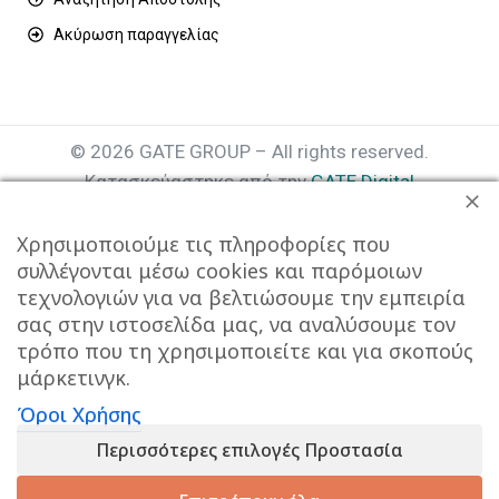
Ακύρωση παραγγελίας
© 2026 GATE GROUP – All rights reserved.
Κατασκεύαστηκε από την
GATE Digital
Αριθμός Γ.Ε.ΜΗ. : 077935642000
Χρησιμοποιούμε τις πληροφορίες που
συλλέγονται μέσω cookies και παρόμοιων
τεχνολογιών για να βελτιώσουμε την εμπειρία
σας στην ιστοσελίδα μας, να αναλύσουμε τον
τρόπο που τη χρησιμοποιείτε και για σκοπούς
μάρκετινγκ.
Όροι Χρήσης
Αυτός ο ιστότοπος συμμορφώνεται με τον GDPR και
Περισσότερες επιλογές Προστασία
χρησιμοποιεί το Google Analytics για τη συλλογή μη-
προσωπικών δεδομένων με σκοπό τη βελτίωση της