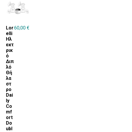
Lor
60,00
€
elli
Ηλ
εκτ
ρικ
ό
Διπ
λό
Θή
λα
στ
ρο
Dai
ly
Co
mf
ort
Do
ubl