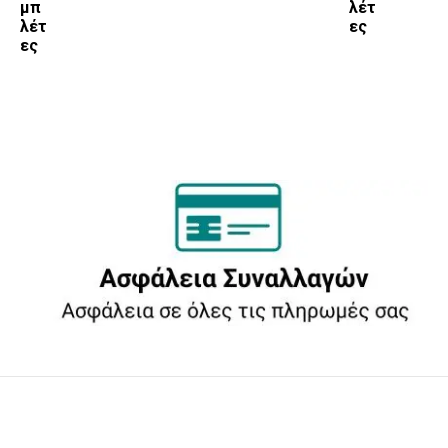
μπ
λέτ
λέτ
ες
ες