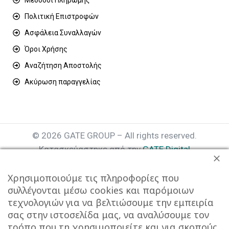
Πολιτική Επιστροφών
Ασφάλεια Συναλλαγών
Όροι Χρήσης
Αναζήτηση Αποστολής
Ακύρωση παραγγελίας
© 2026 GATE GROUP – All rights reserved.
Κατασκεύαστηκε από την
GATE Digital
Αριθμός Γ.Ε.ΜΗ. : 077935642000
Χρησιμοποιούμε τις πληροφορίες που
συλλέγονται μέσω cookies και παρόμοιων
τεχνολογιών για να βελτιώσουμε την εμπειρία
σας στην ιστοσελίδα μας, να αναλύσουμε τον
τρόπο που τη χρησιμοποιείτε και για σκοπούς