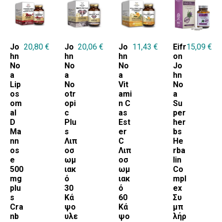
Jo
20,80
€
Jo
20,06
€
Jo
11,43
€
Eifr
15,09
€
hn
hn
hn
on
No
No
No
Jo
a
a
a
hn
Lip
No
Vit
No
os
otr
ami
a
om
opi
n C
Su
al
c
as
per
D
Plu
Est
her
Ma
s
er
bs
nn
Λιπ
C
He
os
οσ
Λιπ
rba
e
ωμ
οσ
lin
500
ιακ
ωμ
Co
mg
ό
ιακ
mpl
plu
30
ό
ex
s
Κά
60
Συ
Cra
ψο
Κά
μπ
nb
υλε
ψο
λήρ