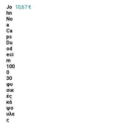
Jo
10,67
€
hn
No
a
Ca
ps
Du
od
eci
m
100
0
30
φυ
σικ
ές
κά
ψο
υλε
ς