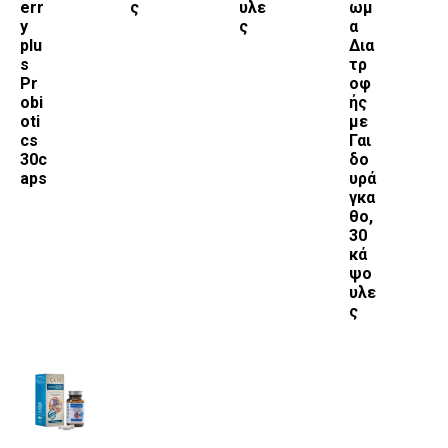
err
ς
υλε
ωμ
y
ς
α
plu
Δια
s
τρ
Pr
οφ
obi
ής
oti
με
cs
Γαι
30c
δο
aps
υρά
γκα
θο,
30
κά
ψο
υλε
ς