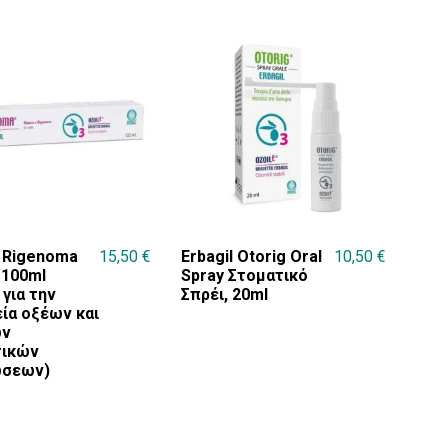
l Rigenoma
15,50
€
Erbagil Otorig Oral
10,50
€
 100ml
Spray Στοματικό
 για την
Σπρέι, 20ml
ία οξέων και
ων
τικών
ώσεων)