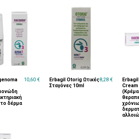
igenoma
10,60
€
Erbagil Otorig Ωτικές
8,28
€
Erbagi
Σταγόνες 10ml
Cream
μονώδη
(Κρέμα
ακτηριακή
θεραπε
 το δέρμα
χρόνι
δερμα
αλλοι