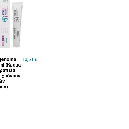
igenoma
10,51
€
ml (Κρέμα
εραπεία
ι χρόνιων
ών
ων)