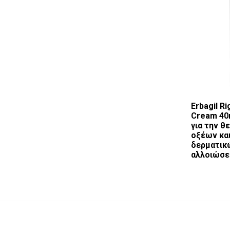
Erbagil R
Cream 40
για την θ
οξέων κα
δερματικ
αλλοιώσε