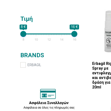
Τιμή
8 €
16 €
8
10
12
14
16
BRANDS
Erbagil R
ERBAGIL
Spray με
αντιφλεγ
και αντιβ
δράση για
20ml