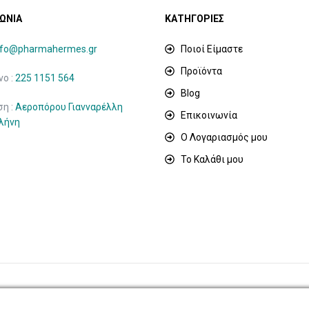
ΩΝΙΑ
ΚΑΤΗΓΟΡΙΕΣ
nfo@pharmahermes.gr
Ποιοί Είμαστε
Προϊόντα
ο :
225 1151 564
Blog
ση :
Αεροπόρου Γιανναρέλλη
Επικοινωνία
ιλήνη
Ο Λογαριασμός μου
Το Καλάθι μου