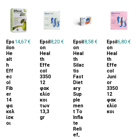
Eps
14,67
€
Epsil
8,20
€
Epsil
8,58
€
Epsil
6,80
€
ilon
on
on
on
He
Heal
Heal
Heal
alt
th
th
th
h
Effe
Silac
Effe
Eff
col
tis
col
ec
3350
Fast
Juni
ol
12
Diet
or
Fib
φακ
ary
3350
er
ελίσ
Sup
12
14
κοι
ple
φακ
φα
των
men
ελίσ
κελ
13,3
t To
κοι
ίσκ
gr
Infla
οι
te
Reli
ef,