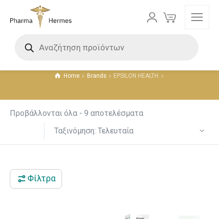
EPSILON HEALTH
Τιμή
Home
Brands
EPSILON HEALTH
6 €
15 €
6
8
11
13
15
Προβάλλονται όλα - 9 αποτελέσματα
Ταξινόμηση: Τελευταία
Φίλτρα