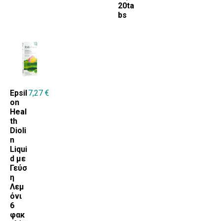
20ta
bs
Epsil
7,27
€
on
Heal
th
Dioli
n
Liqui
d με
Γεύσ
η
Λεμ
όνι
6
φακ