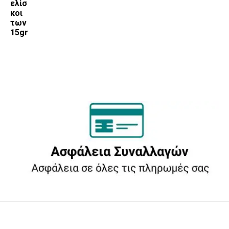
ελίσ
κοι
των
15gr