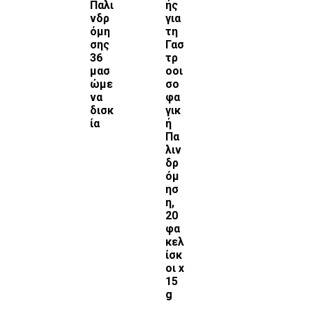
Παλι
ής
νδρ
για
όμη
τη
σης
Γασ
36
τρ
μασ
οοι
ώμε
σο
να
φα
δισκ
γικ
ία
ή
Πα
λιν
δρ
όμ
ησ
η,
20
φα
κελ
ίσκ
οι x
15
g