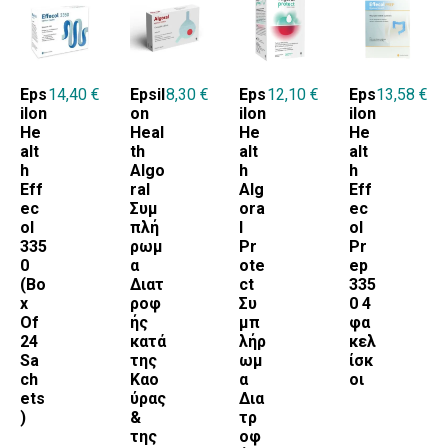
Eps
14,40
€
Epsil
8,30
€
Eps
12,10
€
Eps
13,58
€
ilon
on
ilon
ilon
He
Heal
He
He
alt
th
alt
alt
h
Algo
h
h
Eff
ral
Alg
Eff
ec
Συμ
ora
ec
ol
πλή
l
ol
335
ρωμ
Pr
Pr
0
α
ote
ep
(Bo
Διατ
ct
335
x
ροφ
Συ
0 4
Of
ής
μπ
φα
24
κατά
λήρ
κελ
Sa
της
ωμ
ίσκ
ch
Καο
α
οι
ets
ύρας
Δια
)
&
τρ
της
οφ