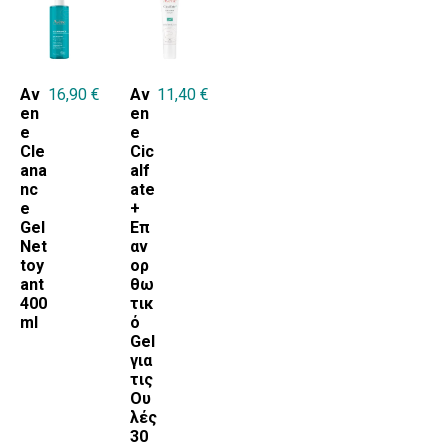
Av
16,90
€
Av
11,40
€
en
en
e
e
Cle
Cic
ana
alf
nc
ate
e
+
Gel
Επ
Net
αν
toy
ορ
ant
θω
400
τικ
ml
ό
Gel
για
τις
Ου
λές
30