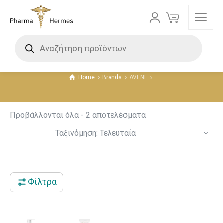
AVENE
Τιμή
Home
Brands
AVENE
4 €
17 €
4
7
11
14
17
Προβάλλονται όλα - 2 αποτελέσματα
Ταξινόμηση: Τελευταία
Φίλτρα