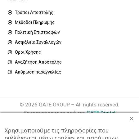
Τρόποι Αποστολής
Μέθοδοι Πληρωμής
Πολιτική Επιστροφών
Ασφάλεια Συναλλαγών
Όροι Χρήσης
Αναζήτηση Αποστολής
Ακύρωση παραγγελίας
© 2026 GATE GROUP – All rights reserved.
Κατασκεύαστηκε από την
GATE Digital
Αριθμός Γ.Ε.ΜΗ. : 077935642000
Χρησιμοποιούμε τις πληροφορίες που
συλλέγονται μέσω cookies και παρόμοιων