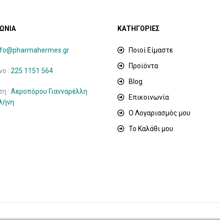
ΩΝΙΑ
ΚΑΤΗΓΟΡΙΕΣ
nfo@pharmahermes.gr
Ποιοί Είμαστε
Προϊόντα
ο :
225 1151 564
Blog
ση :
Αεροπόρου Γιανναρέλλη
Επικοινωνία
ιλήνη
Ο Λογαριασμός μου
Το Καλάθι μου