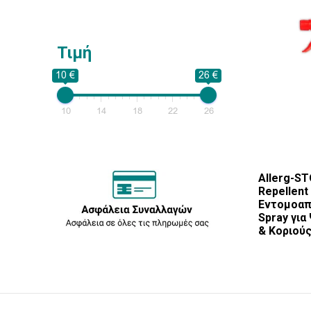
Τιμή
10 €
26 €
10
14
18
22
26
Allerg-S
Repellent
Εντομοα
Spray για
& Κοριούς