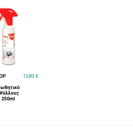
TOP
15,83
€
πωθητικό
 Ψύλλους
 250ml