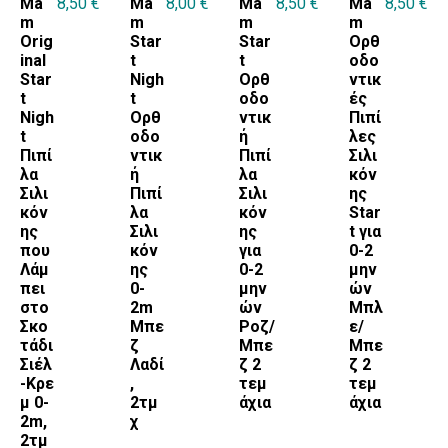
Ma
8,50
€
Ma
8,00
€
Ma
8,50
€
Ma
8,50
€
ΠΙΠΙΛΕΣ
m
m
m
m
Orig
Star
Star
Ορθ
Brands
inal
t
t
οδο
Star
Nigh
Ορθ
ντικ
MAM
BRANDS
t
t
οδο
ές
Nigh
Oρθ
ντικ
Πιπί
MAM HELLAS
t
οδο
ή
λες
Πιπί
ντικ
Πιπί
Σιλι
λα
ή
λα
κόν
Σιλι
Πιπί
Σιλι
ης
κόν
λα
κόν
Star
ΦΥΛΟ
ης
Σιλι
ης
t για
που
κόν
για
0-2
ΑΓΟΡΙ
Λάμ
ης
0-2
μην
ΚΟΡΙΤΣΙ
πει
0-
μην
ών
στο
2m
ών
Μπλ
Σκο
Μπε
Ροζ/
ε/
τάδι
ζ
Μπε
Μπε
Σιέλ
Λαδί
ζ 2
ζ 2
ΗΛΙΚΙΑ ΑΠΟ
-Κρε
,
τεμ
τεμ
μ 0-
2τμ
άχια
άχια
0-2
2m,
χ
2τμ