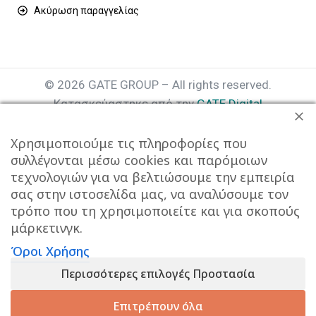
Ακύρωση παραγγελίας
© 2026 GATE GROUP – All rights reserved.
Κατασκεύαστηκε από την
GATE Digital
Αριθμός Γ.Ε.ΜΗ. : 077935642000
Χρησιμοποιούμε τις πληροφορίες που
συλλέγονται μέσω cookies και παρόμοιων
τεχνολογιών για να βελτιώσουμε την εμπειρία
σας στην ιστοσελίδα μας, να αναλύσουμε τον
τρόπο που τη χρησιμοποιείτε και για σκοπούς
μάρκετινγκ.
Όροι Χρήσης
Αυτός ο ιστότοπος συμμορφώνεται με τον GDPR και
Περισσότερες επιλογές Προστασία
χρησιμοποιεί το Google Analytics για τη συλλογή μη-
προσωπικών δεδομένων με σκοπό τη βελτίωση της
Επιτρέπουν όλα