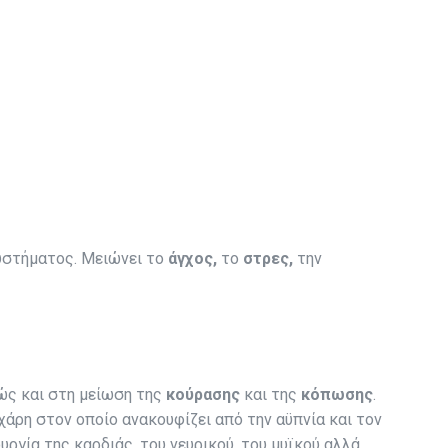
συστήματος. Μειώνει το
άγχος,
το
στρες,
την
θώς και στη μείωση της
κούρασης
και της
κόπωσης
.
χάρη στον οποίο ανακουφίζει από την αϋπνία και τον
γία της καρδιάς, του νευρικού, του μυϊκού αλλά