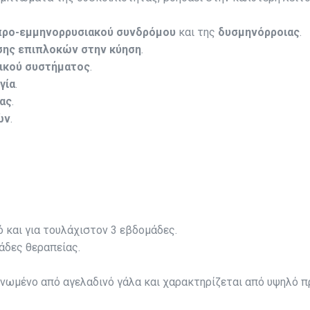
ρο-εμμηνορρυσιακού συνδρόμου
και της
δυσμηνόρροιας
.
σης επιπλοκών στην κύηση
.
ρικού συστήματος
.
γία
.
ας
.
ών
.
 και για τουλάχιστον 3 εβδομάδες.
άδες θεραπείας.
ονωμένο από αγελαδινό γάλα και χαρακτηρίζεται από υψηλό π