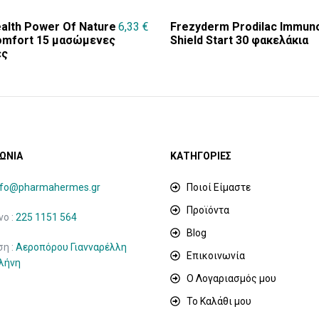
alth Power Of Nature
6,33
€
Frezyderm Prodilac Immun
omfort 15 μασώμενες
Shield Start 30 φακελάκια
ες
ΩΝΙΑ
ΚΑΤΗΓΟΡΙΕΣ
nfo@pharmahermes.gr
Ποιοί Είμαστε
Προϊόντα
ο :
225 1151 564
Blog
ση :
Αεροπόρου Γιανναρέλλη
Επικοινωνία
ιλήνη
Ο Λογαριασμός μου
Το Καλάθι μου