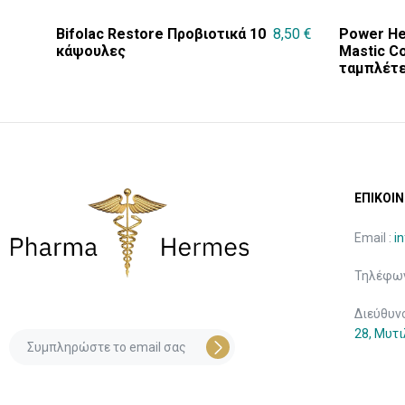
Bifolac Restore Προβιοτικά 10
8,50
€
Power He
κάψουλες
Mastic C
ταμπλέτ
ΕΠΙΚΟΙΝ
Email :
i
Τηλέφων
Διεύθυν
28, Μυτ