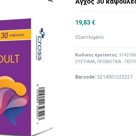
Άγχος 30 κάψουλε
19,83
€
Εξαντλημένο
Κωδικός προϊόντος:
314210
ΣΥΣΤΗΜΑ
,
ΠΡΟΒΙΟΤΙΚΑ - ΠΕΠ
Βarcode:
5214001323227