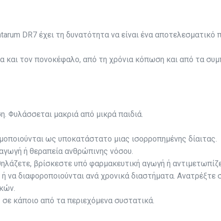
lantarum DR7 έχει τη δυνατότητα να είναι ένα αποτελεσματικό 
νία και τον πονοκέφαλο, από τη χρόνια κόπωση και από τα σ
η. Φυλάσσεται μακριά από μικρά παιδιά.
μοποιούνται ως υποκατάστατο μιας ισορροπημένης δίαιτας.
 αγωγή ή θεραπεία ανθρώπινης νόσου.
 θηλάζετε, βρίσκεστε υπό φαρμακευτική αγωγή ή αντιμετωπίζ
ν ή να διαφοροποιούνται ανά χρονικά διαστήματα. Ανατρέξτ
κών.
 σε κάποιο από τα περιεχόμενα συστατικά.